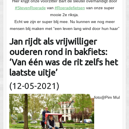
Hier krijgt onze voorzitter Bart de sleutel overhandigt door
#StevenRoerade
van
#Roeradefietsen
van onze super
mooie 2e riksja.
Echt we zijn er super blij mee. Nu kunnen we nog meer
mensen blij maken met “een leven lang wind door hun haar”
Jan rijdt als vrijwilliger
ouderen rond in bakfiets:
‘Van één was de rit zelfs het
laatste uitje’
(12-05-2021)
foto@Pim Mul