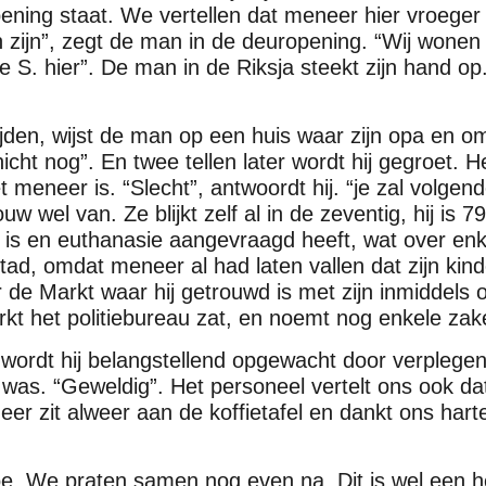
pening staat. We vertellen dat meneer hier vroeger
zijn”, zegt de man in de deuropening. “Wij wonen hi
 S. hier”. De man in de Riksja steekt zijn hand op
rijden, wijst de man op een huis waar zijn opa en
cht nog”. En twee tellen later wordt hij gegroet. Het
meneer is. “Slecht”, antwoordt hij. “je zal volgen
ouw wel van. Ze blijkt zelf al in de zeventig, hij is 7
ek is en euthanasie aangevraagd heeft, wat over en
tad, omdat meneer al had laten vallen dat zijn kin
r de Markt waar hij getrouwd is met zijn inmiddels 
rkt het politiebureau zat, en noemt nog enkele zak
wordt hij belangstellend opgewacht door verplege
je was. “Geweldig”. Het personeel vertelt ons ook 
r zit alweer aan de koffietafel en dankt ons hartel
e. We praten samen nog even na. Dit is wel een hee