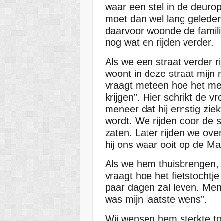
waar een stel in de deuro
moet dan wel lang geleden 
daarvoor woonde de familie
nog wat en rijden verder.
Als we een straat verder 
woont in deze straat mijn ni
vraagt meteen hoe het met 
krijgen”. Hier schrikt de vr
meneer dat hij ernstig zi
wordt. We rijden door de s
zaten. Later rijden we ove
hij ons waar ooit op de Ma
Als we hem thuisbrengen, 
vraagt hoe het fietstocht
paar dagen zal leven. Menee
was mijn laatste wens”.
Wij wensen hem sterkte to