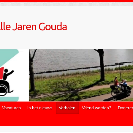
Alle Jaren Gouda
Vacatures
In het nieuws
Verhalen
Vriend worden?
Donere