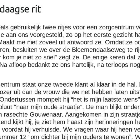
edaagse rit
ls gebruikelijk twee ritjes voor een zorgcentrum 
me aan ons voorgesteld, zo op het eerste gezicht h
Maakt me niet zoveel uit antwoord ze. Omdat ze oo
uren, besluiten we over de Bloemendaalseweg te ri
 kom je niet zo snel” zegt ze. De enige keren dat z
Na afloop bedankt ze ons hartelijk, na terloops nog
centrum staat onze tweede klant al klaar in de hal.
rozer uit dan de vrouw die we net hebben laten uit
n. Ondertussen mompelt hij “het is mijn laatste wens
oluut “naar mijn oude straatje”. De man blijkt onder
n rasechte Gouwenaar. Aangekomen in zijn straatje
 kijkt hij, je ziet hem haast zijn herinneringen he
, voordat hij verhuisde. We vragen waar hij heen v
ummer 12 “om dichter bij mijn ouders te wonen”. We