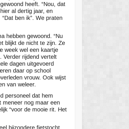
 gewoond heeft. “Nou, dat
er al dertig jaar, en
. “Dat ben ik”. We praten
 oma hebben gewoond. “Nu
 blijkt de nicht te zijn. Ze
de week wel een kaartje
9. Verder rijdend vertelt
kele dagen uitgevoerd
deren daar op school
overleden vrouw. Ook wijst
en van weleer.
nd personeel dat hem
dat meneer nog maar een
ijk “voor de mooie rit. Het
l bijzondere fietstocht