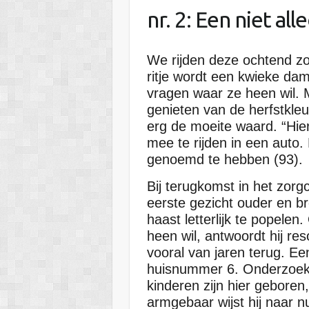
nr. 2: Een niet all
We rijden deze ochtend zoa
ritje wordt een kwieke da
vragen waar ze heen wil. 
genieten van de herfstkle
erg de moeite waard. “Hier
mee te rijden in een auto. 
genoemd te hebben (93).
Bij terugkomst in het zorg
eerste gezicht ouder en b
haast letterlijk te popele
heen wil, antwoordt hij res
vooral van jaren terug. Ee
huisnummer 6. Onderzoekend
kinderen zijn hier geboren
armgebaar wijst hij naar n